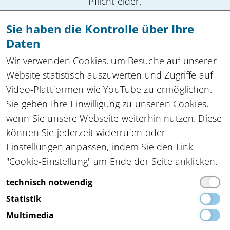
Pflichtfelder.
Sie haben die Kontrolle über Ihre
Anmeldung absenden
Daten
Zu allen Newslettern
Wir verwenden Cookies, um Besuche auf unserer
Website statistisch auszuwerten und Zugriffe auf
Video-Plattformen wie YouTube zu ermöglichen.
Sie geben Ihre Einwilligung zu unseren Cookies,
Kompetenznetzwerk automatisierte und
wenn Sie unsere Webseite weiterhin nutzen. Diese
vernetzte Mobilität
innocam.NRW
können Sie jederzeit widerrufen oder
Steinbachstraße 7, 52074 Aachen
Einstellungen anpassen, indem Sie den Link
Tel.
+49 162 4861673
,
info(at)innocam.nrw
"Cookie-Einstellung" am Ende der Seite anklicken.
Funded by:
technisch notwendig
Statistik
Multimedia