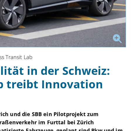
ss Transit Lab
ität in der Schweiz:
b treibt Innovation
ch und die SBB ein Pilotprojekt zum
raßenverkehr im Furttal bei Zürich
atisierte Fahrzeuge, geplant sind Pkw und im