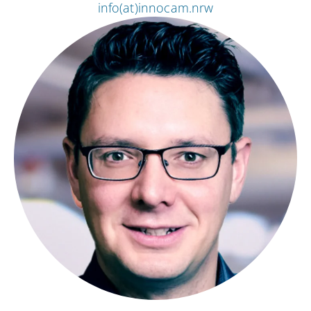
info(at)innocam.nrw