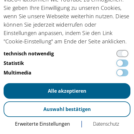
Rahmenbedingungen.
Sie geben Ihre Einwilligung zu unseren Cookies,
wenn Sie unsere Webseite weiterhin nutzen. Diese
können Sie jederzeit widerrufen oder
Einstellungen anpassen, indem Sie den Link
"Cookie-Einstellung" am Ende der Seite anklicken.
technisch notwendig
Statistik
Ich habe die Informationen zum
Datenschutz
Multimedia
gelesen und stimme zu.*
Mit einem * gekennzeichnete Felder sind
Alle akzeptieren
Pflichtfelder.
Auswahl bestätigen
Anmeldung absenden
Erweiterte Einstellungen
Datenschutz
Zu allen Newslettern