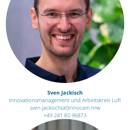
Sven Jackisch
Innovationsmanagement und Arbeitskreis Luft
sven.jackisch(at)innocam.nrw
+49 241 80 96873