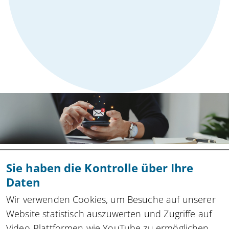
Bleiben Sie vernetzt und
Sie haben die Kontrolle über Ihre
informiert mit unserem
Daten
innocam.NRW Newsletter!
Wir verwenden Cookies, um Besuche auf unserer
Website statistisch auszuwerten und Zugriffe auf
Information. Veranstaltungen. News.
Förderprogramme. Rechtliche
Video-Plattformen wie YouTube zu ermöglichen.