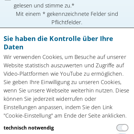
gelesen und stimme zu.*
Mit einem * gekennzeichnete Felder sind
Pflichtfelder.
Sie haben die Kontrolle über Ihre
Anmeldung absenden
Daten
Zu allen Newslettern
Wir verwenden Cookies, um Besuche auf unserer
Website statistisch auszuwerten und Zugriffe auf
Video-Plattformen wie YouTube zu ermöglichen.
Sie geben Ihre Einwilligung zu unseren Cookies,
Kompetenznetzwerk automatisierte und
wenn Sie unsere Webseite weiterhin nutzen. Diese
vernetzte Mobilität
innocam.NRW
können Sie jederzeit widerrufen oder
Steinbachstraße 7, 52074 Aachen
Einstellungen anpassen, indem Sie den Link
Tel.
+49 162 4861673
,
info(at)innocam.nrw
"Cookie-Einstellung" am Ende der Seite anklicken.
Gefördert vom:
technisch notwendig