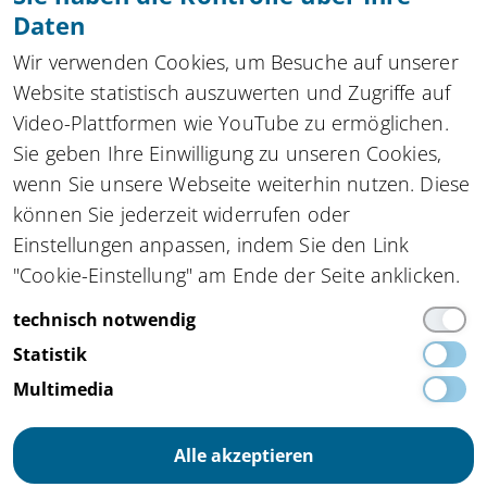
Daten
Zu allen Newslettern
Wir verwenden Cookies, um Besuche auf unserer
Website statistisch auszuwerten und Zugriffe auf
Video-Plattformen wie YouTube zu ermöglichen.
Sie geben Ihre Einwilligung zu unseren Cookies,
Kompetenznetzwerk automatisierte und
wenn Sie unsere Webseite weiterhin nutzen. Diese
vernetzte Mobilität
innocam.NRW
können Sie jederzeit widerrufen oder
Steinbachstraße 7, 52074 Aachen
Einstellungen anpassen, indem Sie den Link
Tel.
+49 162 4861673
,
info(at)innocam.nrw
"Cookie-Einstellung" am Ende der Seite anklicken.
Gefördert vom:
technisch notwendig
Statistik
Multimedia
Alle akzeptieren
Impressum