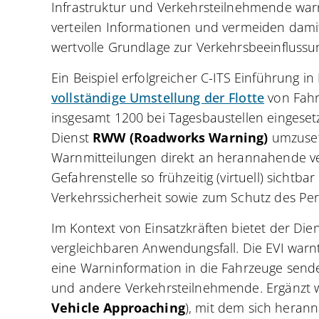
Infrastruktur und Verkehrsteilnehmende warn
verteilen Informationen und vermeiden damit 
wertvolle Grundlage zur Verkehrsbeeinflussu
Ein Beispiel erfolgreicher C-ITS Einführung i
vollständige Umstellung der Flotte
von Fahr
insgesamt 1200 bei Tagesbaustellen eingesetz
Dienst
RWW (Roadworks Warning)
umzuset
Warnmitteilungen direkt an herannahende ve
Gefahrenstelle so frühzeitig (virtuell) sicht
Verkehrssicherheit sowie zum Schutz des Pers
Im Kontext von Einsatzkräften bietet der Die
vergleichbaren Anwendungsfall. Die EVI warnt
eine Warninformation in die Fahrzeuge sendet
und andere Verkehrsteilnehmende. Ergänzt w
Vehicle Approaching
), mit dem sich herann