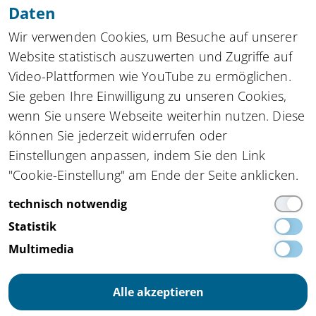
Daten
Zu allen Newslettern
Wir verwenden Cookies, um Besuche auf unserer
Website statistisch auszuwerten und Zugriffe auf
Video-Plattformen wie YouTube zu ermöglichen.
Sie geben Ihre Einwilligung zu unseren Cookies,
Kompetenznetzwerk automatisierte und
wenn Sie unsere Webseite weiterhin nutzen. Diese
vernetzte Mobilität
innocam.NRW
können Sie jederzeit widerrufen oder
Steinbachstraße 7, 52074 Aachen
Einstellungen anpassen, indem Sie den Link
Tel.
+49 162 4861673
,
info(at)innocam.nrw
"Cookie-Einstellung" am Ende der Seite anklicken.
Gefördert vom:
technisch notwendig
Statistik
Multimedia
Alle akzeptieren
Impressum