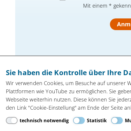
Mit einem * gekennz
Anm
Sie haben die Kontrolle über Ihre D
Kompetenznetzwerk automatisierte und
Wir verwenden Cookies, um Besuche auf unserer Web
vernetzte Mobilität
innocam.NRW
Plattformen wie YouTube zu ermöglichen. Sie geben
Steinbachstraße 7, 52074 Aachen
Webseite weiterhin nutzen. Diese können Sie jeder
Tel.
+49 162 4861673
,
info(at)innocam.nrw
den Link "Cookie-Einstellung" am Ende der Seite an
technisch notwendig
Statistik
Mu