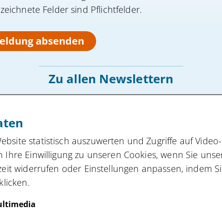
eichnete Felder sind Pflichtfelder.
eldung absenden
Zu allen Newslettern
aten
Gefördert vom:
site statistisch auszuwerten und Zugriffe auf Video-
 Ihre Einwilligung zu unseren Cookies, wenn Sie unse
zeit widerrufen oder Einstellungen anpassen, indem S
klicken.
Impressum
Datenschutz
Barrierefreiheit
Cookie-Einstellun
© 2026 innocam.NRW
ltimedia