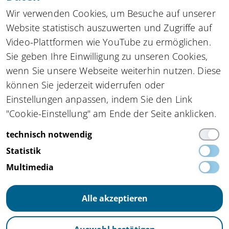
Zu allen Newslettern
Wir verwenden Cookies, um Besuche auf unserer
Website statistisch auszuwerten und Zugriffe auf
Video-Plattformen wie YouTube zu ermöglichen.
Sie geben Ihre Einwilligung zu unseren Cookies,
Kompetenznetzwerk automatisierte und
wenn Sie unsere Webseite weiterhin nutzen. Diese
vernetzte Mobilität
innocam.NRW
können Sie jederzeit widerrufen oder
Steinbachstraße 7, 52074 Aachen
Einstellungen anpassen, indem Sie den Link
Tel.
+49 162 4861673
,
info(at)innocam.nrw
"Cookie-Einstellung" am Ende der Seite anklicken.
Gefördert vom:
technisch notwendig
Statistik
Multimedia
Alle akzeptieren
Impressum
Datenschutz