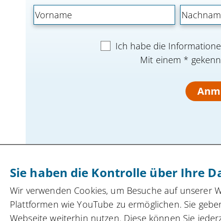
Ich habe die Informatio
Mit einem * gekennz
Anm
Sie haben die Kontrolle über Ihre D
Kompetenznetzwerk automatisierte und
Wir verwenden Cookies, um Besuche auf unserer Web
vernetzte Mobilität
innocam.NRW
Plattformen wie YouTube zu ermöglichen. Sie geben
Steinbachstraße 7, 52074 Aachen
Webseite weiterhin nutzen. Diese können Sie jeder
Tel.
+49 162 4861673
,
info(at)innocam.nrw