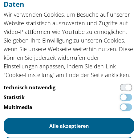
Daten
Zu allen Newslettern
Wir verwenden Cookies, um Besuche auf unserer
Website statistisch auszuwerten und Zugriffe auf
Video-Plattformen wie YouTube zu ermöglichen.
Sie geben Ihre Einwilligung zu unseren Cookies,
Kompetenznetzwerk automatisierte und
wenn Sie unsere Webseite weiterhin nutzen. Diese
vernetzte Mobilität
innocam.NRW
können Sie jederzeit widerrufen oder
Steinbachstraße 7, 52074 Aachen
Einstellungen anpassen, indem Sie den Link
Tel.
+49 162 4861673
,
info(at)innocam.nrw
"Cookie-Einstellung" am Ende der Seite anklicken.
Gefördert vom:
technisch notwendig
Statistik
Multimedia
Alle akzeptieren
Impressum