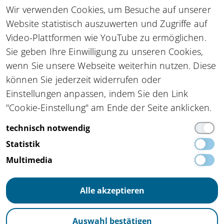
Zu allen Newslettern
Wir verwenden Cookies, um Besuche auf unserer
Website statistisch auszuwerten und Zugriffe auf
Video-Plattformen wie YouTube zu ermöglichen.
Sie geben Ihre Einwilligung zu unseren Cookies,
Kompetenznetzwerk automatisierte und
wenn Sie unsere Webseite weiterhin nutzen. Diese
vernetzte Mobilität
innocam.NRW
können Sie jederzeit widerrufen oder
Steinbachstraße 7, 52074 Aachen
Einstellungen anpassen, indem Sie den Link
Tel.
+49 162 4861673
,
info(at)innocam.nrw
"Cookie-Einstellung" am Ende der Seite anklicken.
Gefördert vom:
technisch notwendig
Statistik
Multimedia
Alle akzeptieren
Impressum
Datenschutz
Auswahl bestätigen
Barrierefreiheit