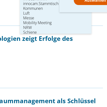
innocam.Stammtisch
Kommunen
Luft
Messe
Mobility Meeting
NRW
Schiene
ogien zeigt Erfolge des
Straße
Unternehmen
Verbände & Initiativen
Verkehrsträgerübergreifend
Wasser
Wissenschaft
kraummanagement als Schlüssel