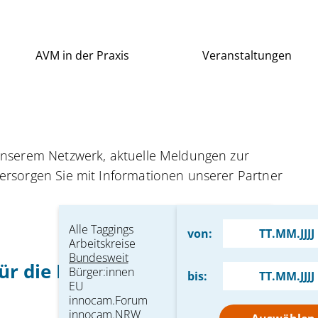
AVM in der Praxis
Veranstaltungen
 unserem Netzwerk, aktuelle Meldungen zur
versorgen Sie mit Informationen unserer Partner
Bundesweit
Datum
Alle Taggings
von:
Arbeitskreise
Bundesweit
für die Mobilität von morgen
Bürger:innen
bis:
EU
innocam.Forum
innocam.NRW