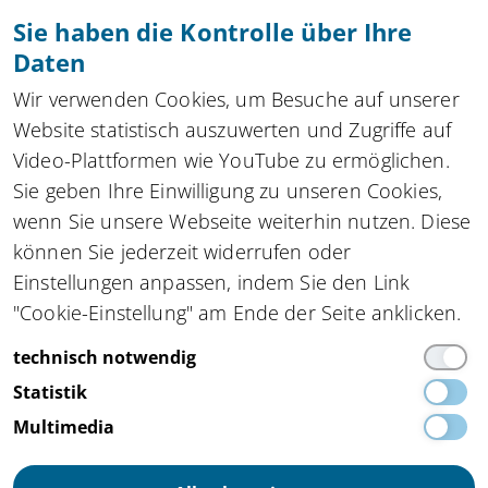
Sie haben die Kontrolle über Ihre
Anmeldung absenden
Daten
Zu allen Newslettern
Wir verwenden Cookies, um Besuche auf unserer
Website statistisch auszuwerten und Zugriffe auf
Video-Plattformen wie YouTube zu ermöglichen.
Sie geben Ihre Einwilligung zu unseren Cookies,
Kompetenznetzwerk automatisierte und
wenn Sie unsere Webseite weiterhin nutzen. Diese
vernetzte Mobilität
innocam.NRW
können Sie jederzeit widerrufen oder
Steinbachstraße 7, 52074 Aachen
Einstellungen anpassen, indem Sie den Link
Tel.
+49 162 4861673
,
info(at)innocam.nrw
"Cookie-Einstellung" am Ende der Seite anklicken.
Gefördert vom:
technisch notwendig
Statistik
Multimedia