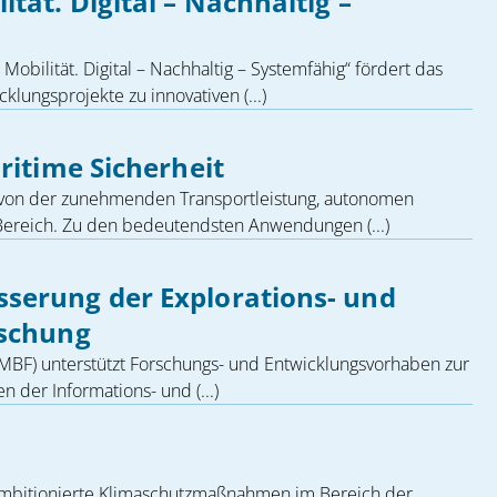
tät. Digital – Nachhaltig –
obilität. Digital – Nachhaltig – Systemfähig“ fördert das
ungsprojekte zu innovativen (...)
ritime Sicherheit
 von der zunehmenden Transportleistung, autonomen
Bereich. Zu den bedeutendsten Anwendungen (...)
serung der Explorations- und
rschung
MBF) unterstützt Forschungs- und Entwicklungsvorhaben zur
 der Informations- und (...)
 ambitionierte Klimaschutzmaßnahmen im Bereich der