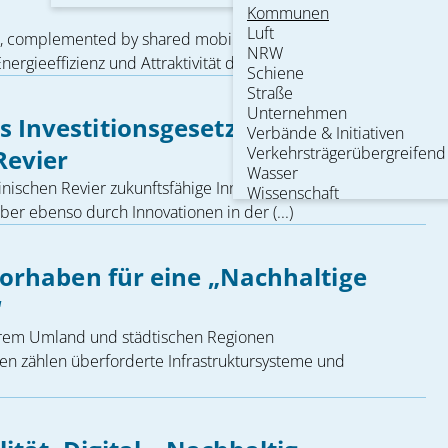
Kommunen
Luft
t, complemented by shared mobility Ziel dieses
NRW
gieeffizienz und Attraktivität des (...)
Schiene
Straße
Unternehmen
Investitionsgesetzes
Verbände & Initiativen
Verkehrsträgerübergreifend
Revier
Wasser
inischen Revier zukunftsfähige Innovationsfelder auf- und
Wissenschaft
r ebenso durch Innovationen in der (...)
orhaben für eine „Nachhaltige
“
ihrem Umland und städtischen Regionen
en zählen überforderte Infrastruktursysteme und